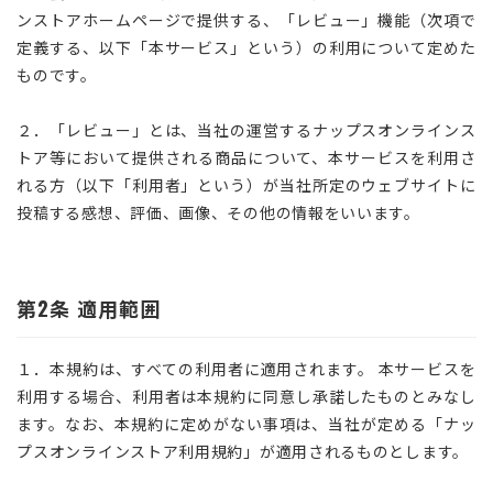
ンストアホームページで提供する、「レビュー」機能（次項で
店舗を探す
定義する、以下「本サービス」という）の利用について定めた
ものです。
コーポレートサイト
採用情報
２．「レビュー」とは、当社の運営するナップスオンラインス
特定商取引法に基づく表記
古物営業法に基づく表示/保険勧誘
方針
トア等において提供される商品について、本サービスを利用さ
利用規約
商品レビュー利用規約
れる方（以下「利用者」という）が当社所定のウェブサイトに
プライバシーポリシー
返金ポリシー
投稿する感想、評価、画像、その他の情報をいいます。
カスタマーハラスメントに対する方
針
第2条 適用範囲
１．本規約は、すべての利用者に適用されます。 本サービスを
利用する場合、利用者は本規約に同意し承諾したものとみなし
ます。なお、本規約に定めがない事項は、当社が定める「ナッ
プスオンラインストア利用規約」が適用されるものとします。