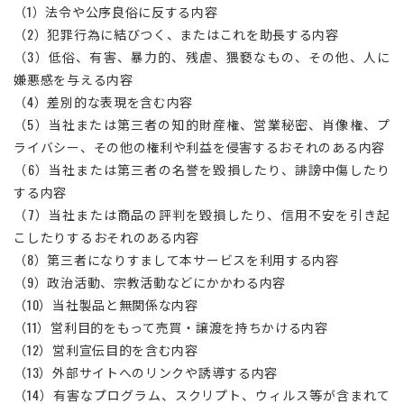
（1）法令や公序良俗に反する内容
（2）犯罪行為に結びつく、またはこれを助長する内容
（3）低俗、有害、暴力的、残虐、猥褻なもの、その他、人に
嫌悪感を与える内容
（4）差別的な表現を含む内容
（5）当社または第三者の知的財産権、営業秘密、肖像権、プ
ライバシー、その他の権利や利益を侵害するおそれのある内容
（6）当社または第三者の名誉を毀損したり、誹謗中傷したり
する内容
（7）当社または商品の評判を毀損したり、信用不安を引き起
こしたりするおそれのある内容
（8）第三者になりすまして本サービスを利用する内容
（9）政治活動、宗教活動などにかかわる内容
（10）当社製品と無関係な内容
（11）営利目的をもって売買・譲渡を持ちかける内容
（12）営利宣伝目的を含む内容
（13）外部サイトへのリンクや誘導する内容
（14）有害なプログラム、スクリプト、ウィルス等が含まれて